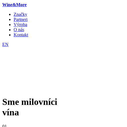
Wine&More
Značky
Partneri
Výroba
O nás
Kontakt
EN
Sme milovníci
vína
01