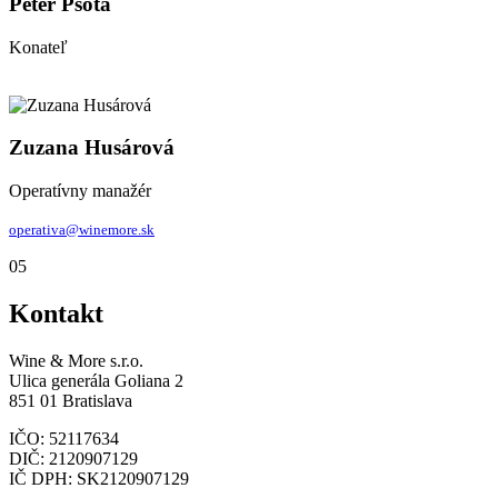
Peter Psota
Konateľ
Zuzana Husárová
Operatívny manažér
operativa@winemore.sk
05
Kontakt
Wine & More s.r.o.
Ulica generála Goliana 2
851 01 Bratislava
IČO: 52117634
DIČ: 2120907129
IČ DPH: SK2120907129